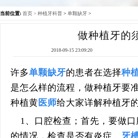
当前位置:
首页 >
种植牙科普
>
单颗缺牙
>
做种植牙的
2018-09-15 23:09:20
许多
单颗缺牙
的患者在选择
种
是怎么样的流程，做种植牙要
种植黄
医师
给大家详解种植牙
1、口腔检查；首先，要做口
的情况，检查是否有炎症、
牙