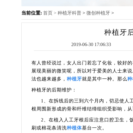
当前位置:
首页 >
种植牙科普
>
微创种植牙
>
种植牙
2019-06-30 17:06:33
有人曾经说过，女人出门若忘了化妆，较好的
展现美丽的微笑呢，所以对于爱美的人士来说
法也越来越多，
种植牙
就是其中一种。那么
种
种植牙的后期维护：
1、在拆线后的三到六个月内，切忌使人
根周围新形成的骨和纤维结缔组织受影响，从
2、在植入人工牙根后应注意口腔卫生，
刷或棉花条清洗
种植体
基台一次。